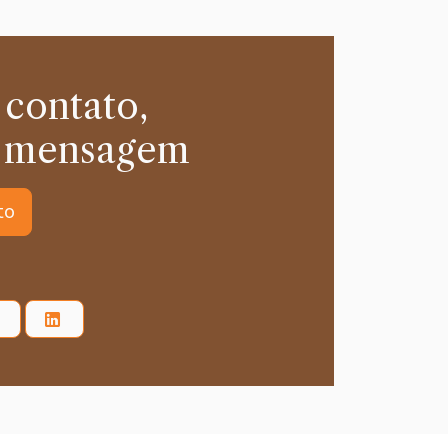
 contato,
 mensagem
to