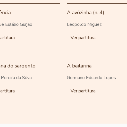
ência
A avózinha (n. 4)
ue Eulálio Gurjão
Leopoldo Miguez
artitura
Ver partitura
ana do sargento
A bailarina
o Pereira da Silva
Germano Eduardo Lopes
artitura
Ver partitura