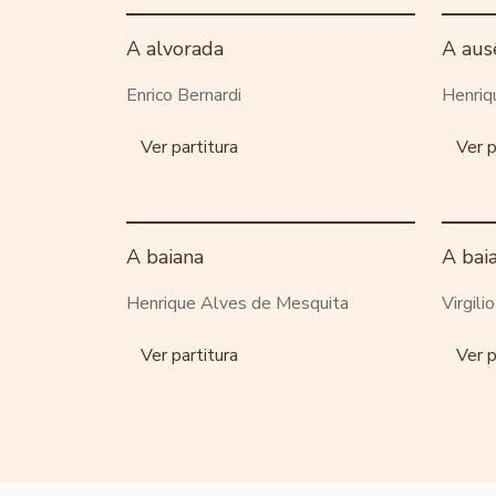
A alvorada
A aus
Enrico Bernardi
Henriq
Ver partitura
Ver p
A baiana
A bai
Henrique Alves de Mesquita
Virgili
Ver partitura
Ver p