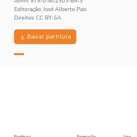
ISMN: 979-0-802303-84-3
Editoração: José Alberto Pais
Direitos: CC BY-SA
Baixar partitura
Partitura
Formação
Ano