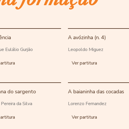
ência
A avózinha (n. 4)
ue Eulálio Gurjão
Leopoldo Miguez
artitura
Ver partitura
ana do sargento
A baianinha das cocadas
o Pereira da Silva
Lorenzo Fernandez
artitura
Ver partitura