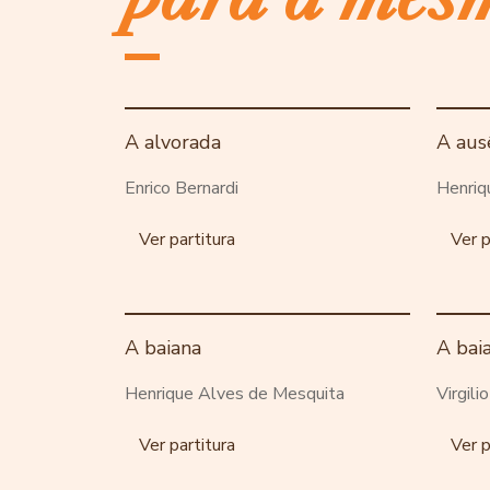
A alvorada
A aus
Enrico Bernardi
Henriq
Ver partitura
Ver p
A baiana
A bai
Henrique Alves de Mesquita
Virgili
Ver partitura
Ver p