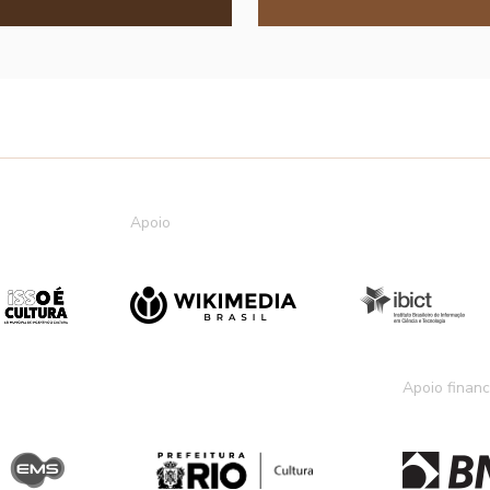
Apoio
Apoio financ