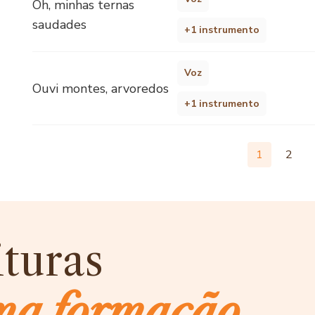
Oh, minhas ternas
saudades
+1 instrumento
Voz
Ouvi montes, arvoredos
+1 instrumento
1
2
ituras
ma formação