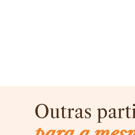
Outras part
para a mes