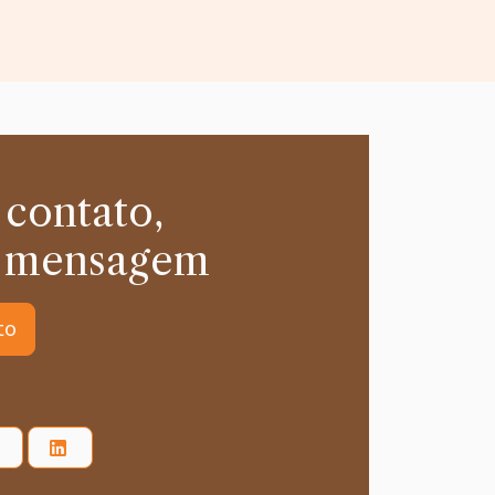
 contato,
 mensagem
to