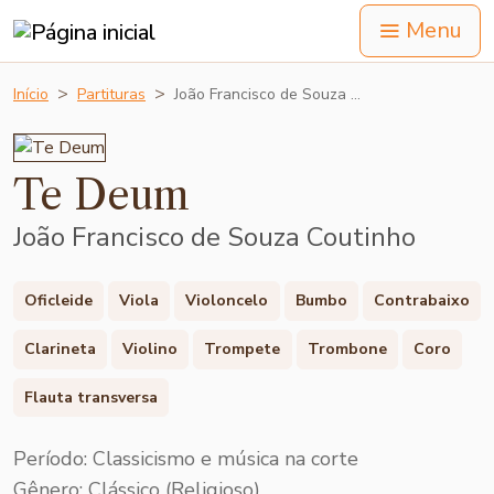
Menu
Início
Partituras
João Francisco de Souza …
Te Deum
João Francisco de Souza Coutinho
Oficleide
Viola
Violoncelo
Bumbo
Contrabaixo
Clarineta
Violino
Trompete
Trombone
Coro
Flauta transversa
Período: Classicismo e música na corte
Gênero: Clássico (Religioso)