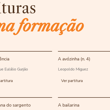
ituras
ma formação
ência
A avózinha (n. 4)
ue Eulálio Gurjão
Leopoldo Miguez
artitura
Ver partitura
ana do sargento
A bailarina