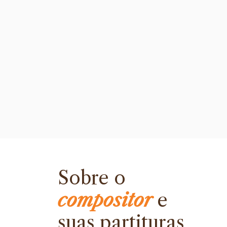
Sobre o
compositor
e
suas partituras