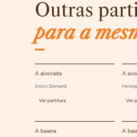
Outras part
para a mes
A alvorada
A aus
Enrico Bernardi
Henriq
Ver partitura
Ver p
A baiana
A bai