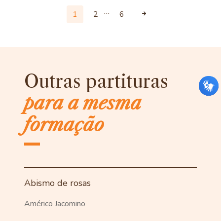
…
1
2
6
Outras partituras
para a mesma
formação
Abismo de rosas
Américo Jacomino