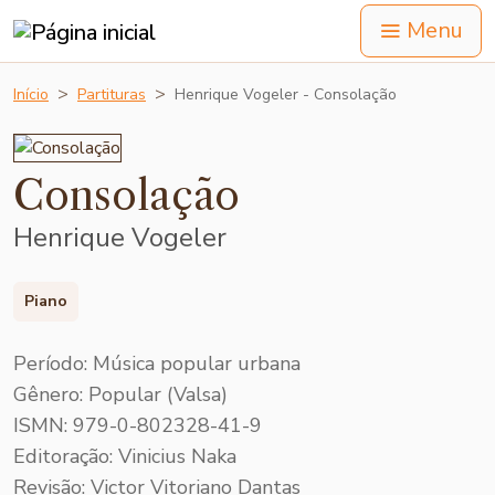
Menu
Início
Partituras
Henrique Vogeler - Consolação
Consolação
Henrique Vogeler
Piano
Período: Música popular urbana
Gênero: Popular (Valsa)
ISMN: 979-0-802328-41-9
Editoração: Vinicius Naka
Revisão: Victor Vitoriano Dantas