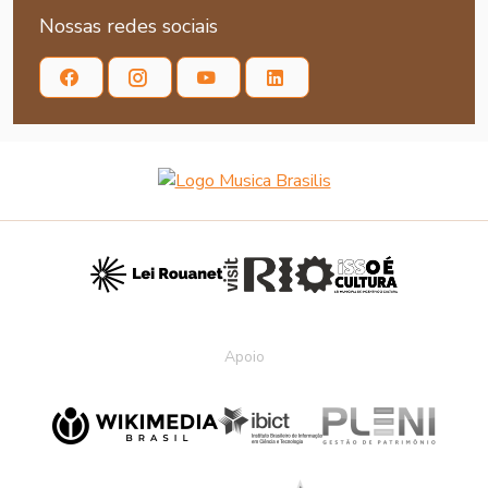
Nossas redes sociais
Apoio