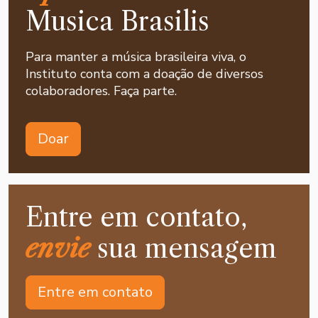
Musica Brasilis
Para manter a música brasileira viva, o
Instituto conta com a doação de diversos
colaboradores. Faça parte.
Doar
Entre em contato,
envie
sua mensagem
Entre em contato