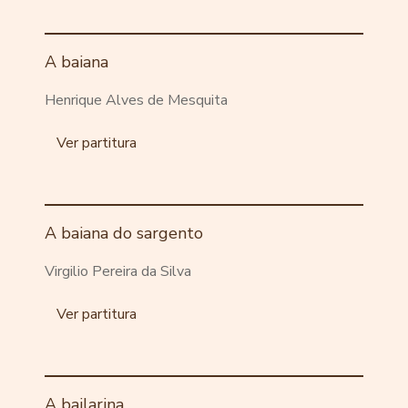
A baiana
Henrique Alves de Mesquita
Ver partitura
A baiana do sargento
Virgilio Pereira da Silva
Ver partitura
A bailarina