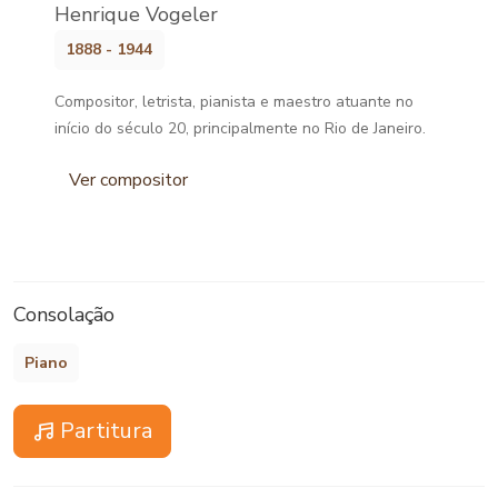
Henrique Vogeler
1888 - 1944
Compositor, letrista, pianista e maestro atuante no
início do século 20, principalmente no Rio de Janeiro.
Ver compositor
Consolação
Piano
Partitura