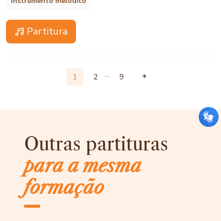
Instrumento melódico
Partitura
…
1
2
9
Outras partituras
para a mesma
formação