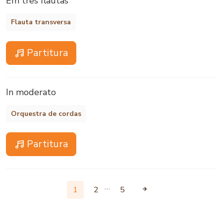
Em três flautas
Flauta transversa
Partitura
In moderato
Orquestra de cordas
Partitura
…
1
2
5