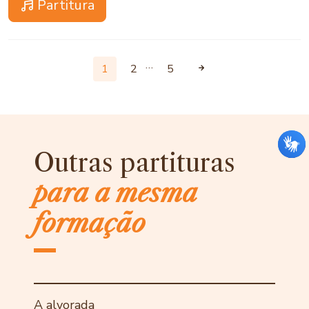
Partitura
…
1
2
5
Outras partituras
para a mesma
formação
A alvorada