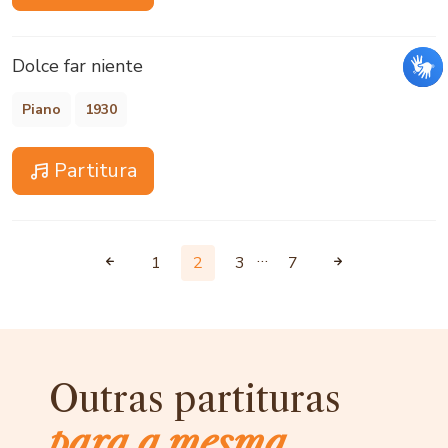
Dolce far niente
Piano
1930
Partitura
…
1
2
3
7
Outras partituras
para a mesma