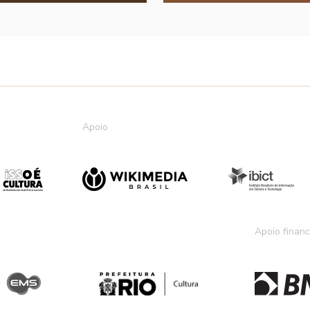
Apoio
Apoio financ