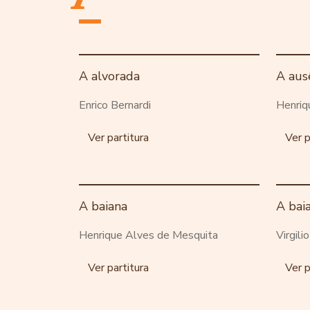
A alvorada
A aus
Enrico Bernardi
Henriq
Ver partitura
Ver p
A baiana
A bai
Henrique Alves de Mesquita
Virgili
Ver partitura
Ver p