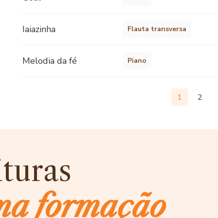
Iaiazinha
Flauta transversa
Melodia da fé
Piano
1
2
ituras
ma formação