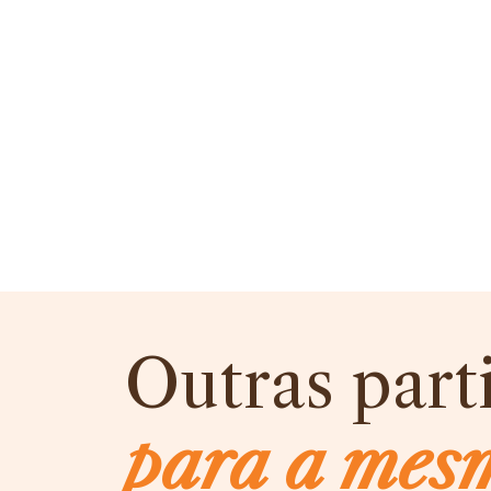
Outras part
para a mes