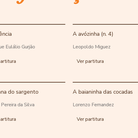
ência
A avózinha (n. 4)
ue Eulálio Gurjão
Leopoldo Miguez
artitura
Ver partitura
ana do sargento
A baianinha das cocadas
o Pereira da Silva
Lorenzo Fernandez
artitura
Ver partitura