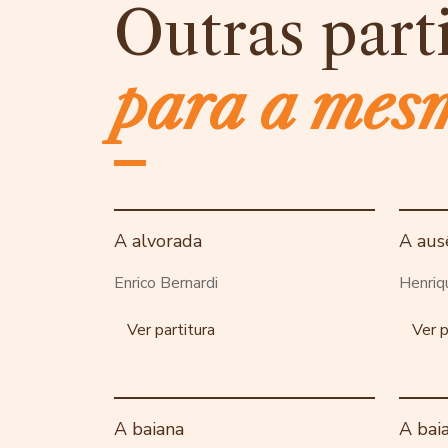
Outras part
para a mes
A alvorada
A aus
Enrico Bernardi
Henriq
Ver partitura
Ver p
A baiana
A bai