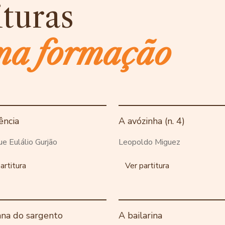
ituras
ma formação
ência
A avózinha (n. 4)
ue Eulálio Gurjão
Leopoldo Miguez
artitura
Ver partitura
ana do sargento
A bailarina