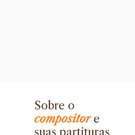
Sobre o
compositor
e
suas partituras