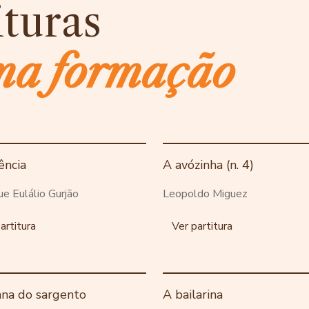
ituras
ma formação
ência
A avózinha (n. 4)
ue Eulálio Gurjão
Leopoldo Miguez
artitura
Ver partitura
ana do sargento
A bailarina