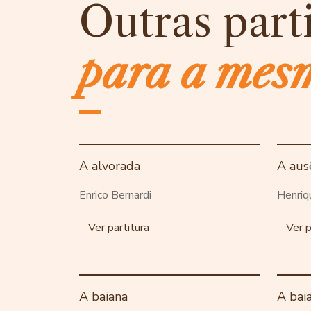
Outras part
para a mes
A alvorada
A aus
Enrico Bernardi
Henriq
Ver partitura
Ver p
A baiana
A bai