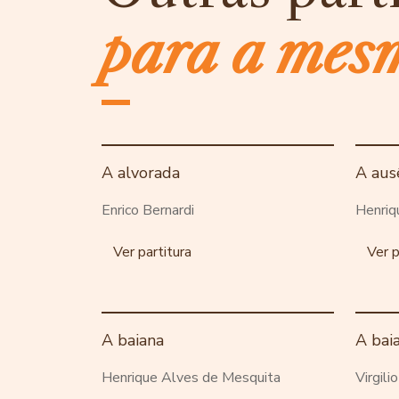
para a mes
A alvorada
A aus
Enrico Bernardi
Henriq
Ver partitura
Ver p
A baiana
A bai
Henrique Alves de Mesquita
Virgili