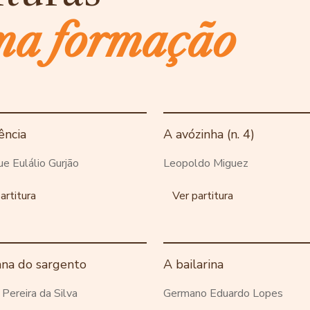
ma formação
ência
A avózinha (n. 4)
ue Eulálio Gurjão
Leopoldo Miguez
artitura
Ver partitura
ana do sargento
A bailarina
o Pereira da Silva
Germano Eduardo Lopes