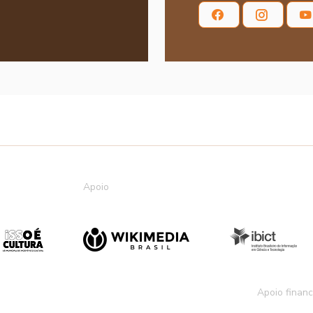
Apoio
Apoio financ