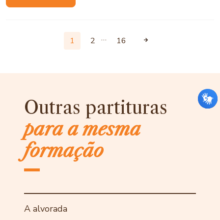
…
1
2
16
Outras partituras
para a mesma
formação
A alvorada