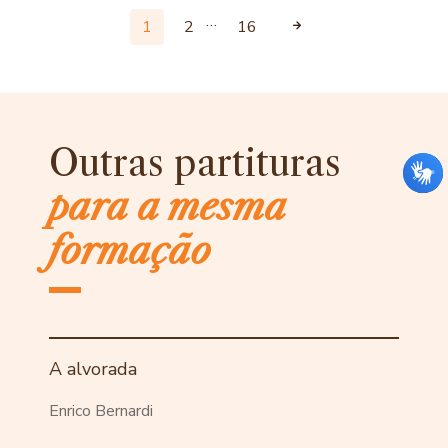
…
1
2
16
Outras partituras
para a mesma
formação
A alvorada
Enrico Bernardi