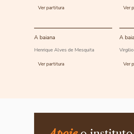
Ver partitura
Ver p
A baiana
A bai
Henrique Alves de Mesquita
Virgili
Ver partitura
Ver p
Apoie
o instituto