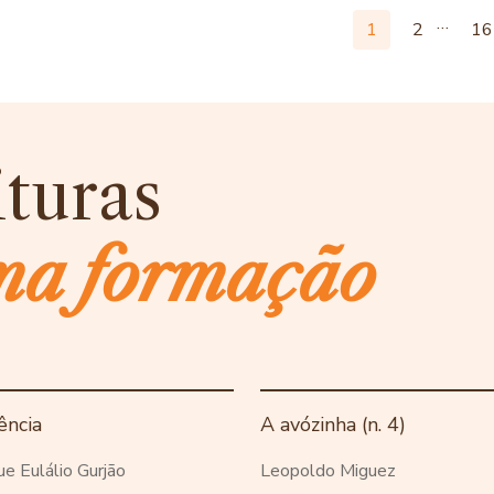
…
1
2
16
ituras
ma formação
ência
A avózinha (n. 4)
ue Eulálio Gurjão
Leopoldo Miguez