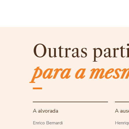
Outras part
para a mes
A alvorada
A aus
Enrico Bernardi
Henriq