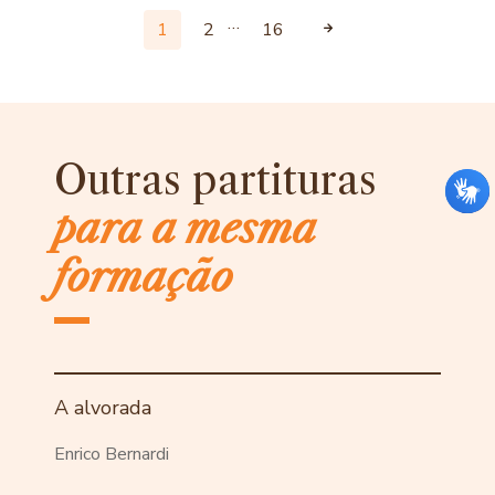
…
1
2
16
Outras partituras
para a mesma
formação
A alvorada
Enrico Bernardi