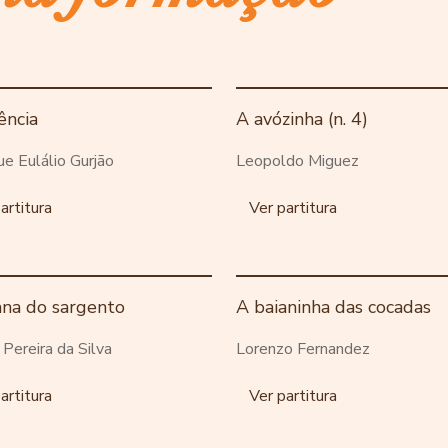
ência
A avózinha (n. 4)
ue Eulálio Gurjão
Leopoldo Miguez
artitura
Ver partitura
ana do sargento
A baianinha das cocadas
o Pereira da Silva
Lorenzo Fernandez
artitura
Ver partitura