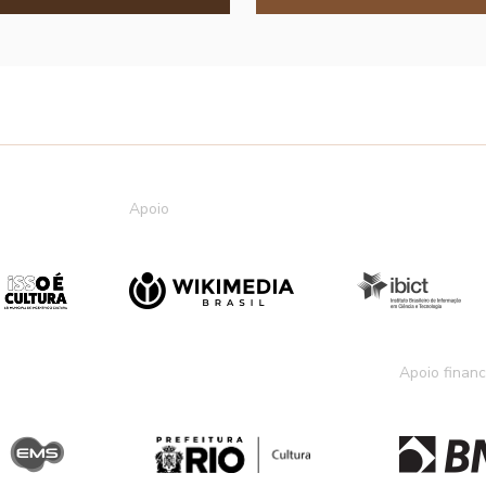
Apoio
Apoio financ