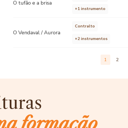
O tufão e a brisa
+1 instrumento
Contralto
O Vendaval / Aurora
+2 instrumentos
1
2
ituras
ma formação