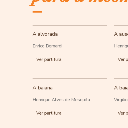
A alvorada
A aus
Enrico Bernardi
Henriq
Ver partitura
Ver p
A baiana
A bai
Henrique Alves de Mesquita
Virgili
Ver partitura
Ver p