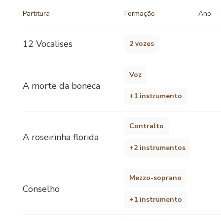
Partitura
Formação
Ano
12 Vocalises
2 vozes
Voz
A morte da boneca
+1 instrumento
Contralto
A roseirinha florida
+2 instrumentos
Mezzo-soprano
Conselho
+1 instrumento