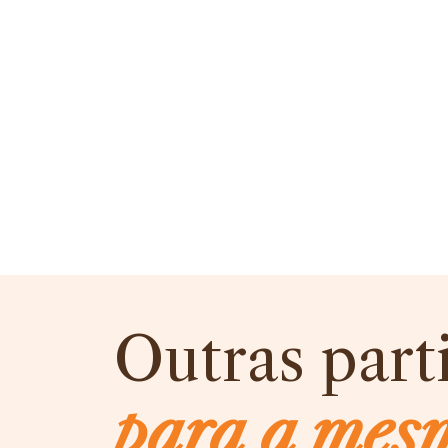
Outras part
para a mes