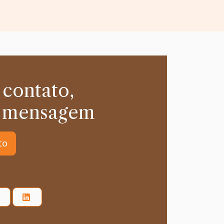
 contato,
 mensagem
to