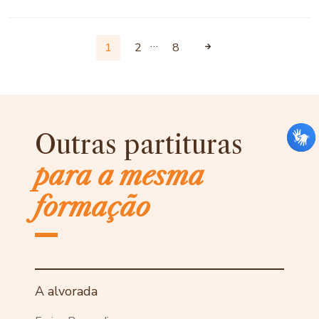
…
1
2
8
Outras partituras
para a mesma
formação
A alvorada