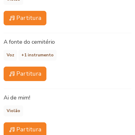
Partitura
A fonte do cemitério
Voz
+1 instrumento
Partitura
Ai de mim!
Violão
Partitura