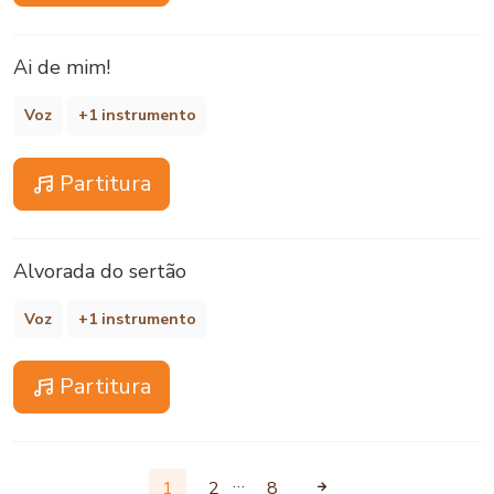
Ai de mim!
Voz
+1 instrumento
Partitura
Alvorada do sertão
Voz
+1 instrumento
Partitura
…
1
2
8