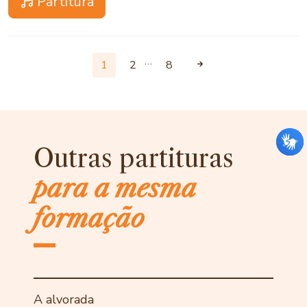
Partitura
…
1
2
8
Outras partituras
para a mesma
formação
A alvorada