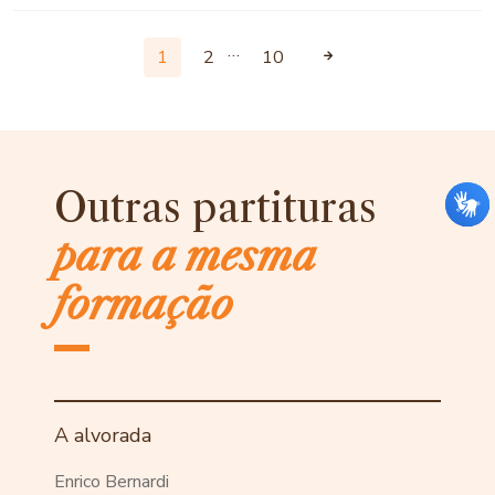
…
1
2
10
Outras partituras
para a mesma
formação
A alvorada
Enrico Bernardi