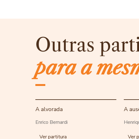
Outras part
para a mes
A alvorada
A aus
Enrico Bernardi
Henriq
Ver partitura
Ver p