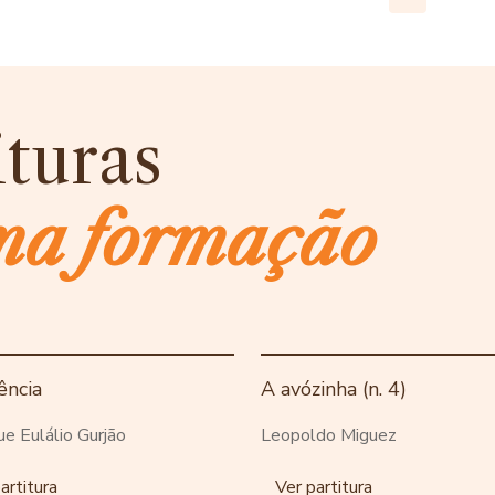
ituras
ma formação
ência
A avózinha (n. 4)
ue Eulálio Gurjão
Leopoldo Miguez
artitura
Ver partitura