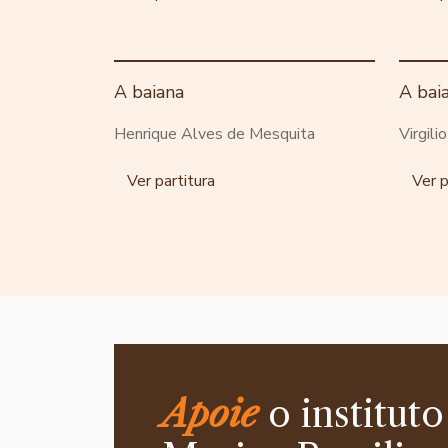
A baiana
A bai
Henrique Alves de Mesquita
Virgili
Ver partitura
Ver p
Apoie
o instituto