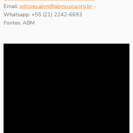
Email:
edicoes.abm@abmusica.org.br
-
Whatsapp: +55 (21) 2242-6693
Fontes: ABM