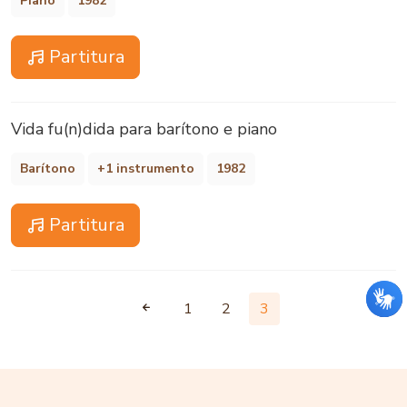
Piano
1982
Partitura
Vida fu(n)dida para barítono e piano
Barítono
+1 instrumento
1982
Partitura
1
2
3