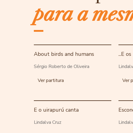
para a mes
About birds and humans
...E o
Sérgio Roberto de Oliveira
Lindal
Ver partitura
Ver p
E o uirapurú canta
Escon
Lindalva Cruz
Lindal