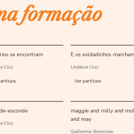
ma formação
s rios se encontram
E os soldadinhos marcha
va Cruz
Lindalva Cruz
artitura
Ver partitura
de-esconde
maggie and milly and mol
and may
va Cruz
Guilherme Bernstein