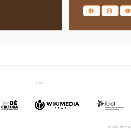
Apoio
Apoio financ