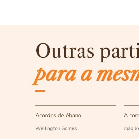
Outras part
para a mes
Acordes de ébano
A cor
Wellington Gomes
João Jo