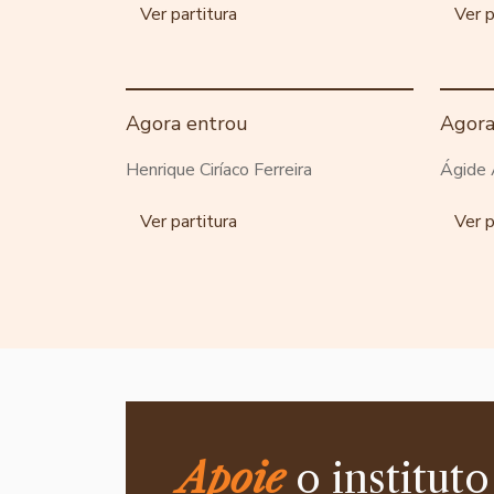
Ver partitura
Ver p
Agora entrou
Agora
Henrique Ciríaco Ferreira
Ágide 
Ver partitura
Ver p
Apoie
o instituto