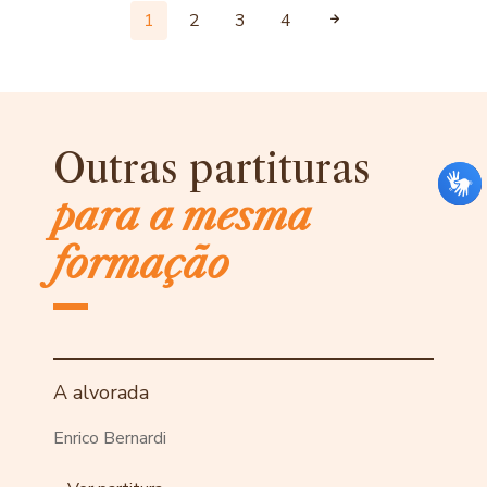
1
2
3
4
Outras partituras
para a mesma
formação
A alvorada
Enrico Bernardi