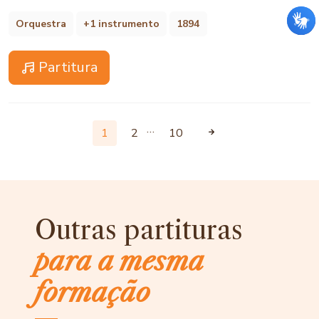
Orquestra
+1 instrumento
1894
Partitura
…
1
2
10
Outras partituras
para a mesma
formação