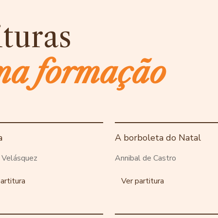
ituras
ma formação
a
A borboleta do Natal
 Velásquez
Annibal de Castro
artitura
Ver partitura