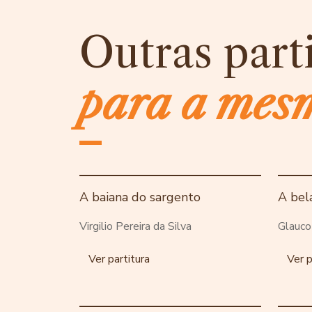
Outras part
para a mes
A baiana do sargento
A bel
Virgilio Pereira da Silva
Glauco
Ver partitura
Ver p