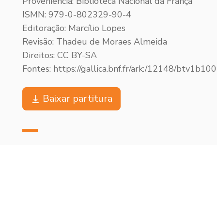
Proveniência: Biblioteca Nacional da França
ISMN: 979-0-802329-90-4
Editoração: Marcílio Lopes
Revisão: Thadeu de Moraes Almeida
Direitos: CC BY-SA
Fontes: https://gallica.bnf.fr/ark:/12148/btv1b1
Baixar partitura