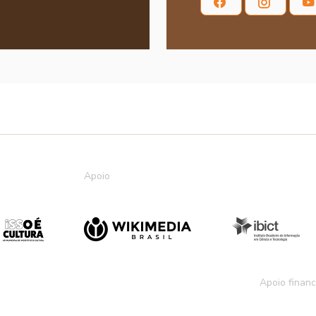
Apoio
Apoio financ