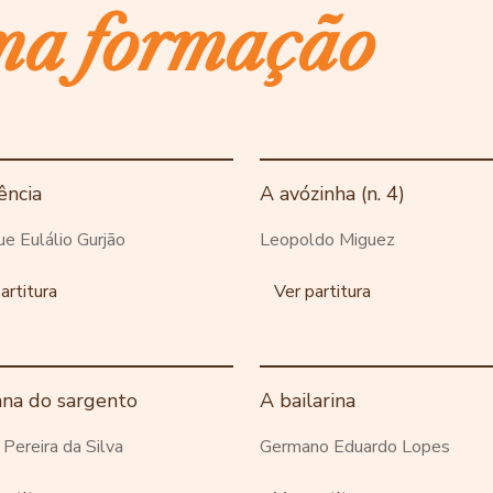
ma formação
ência
A avózinha (n. 4)
ue Eulálio Gurjão
Leopoldo Miguez
artitura
Ver partitura
ana do sargento
A bailarina
o Pereira da Silva
Germano Eduardo Lopes