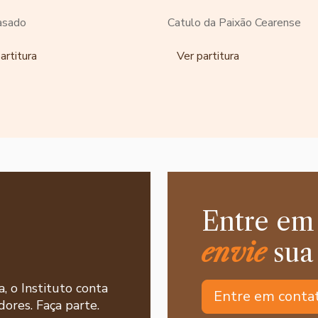
Casado
Catulo da Paixão Cearense
artitura
Ver partitura
Entre em
envie
sua
a, o Instituto conta
Entre em conta
ores. Faça parte.