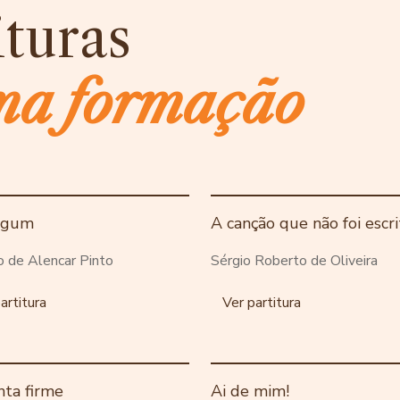
ituras
ma formação
ogum
A canção que não foi escri
o de Alencar Pinto
Sérgio Roberto de Oliveira
artitura
Ver partitura
ta firme
Ai de mim!