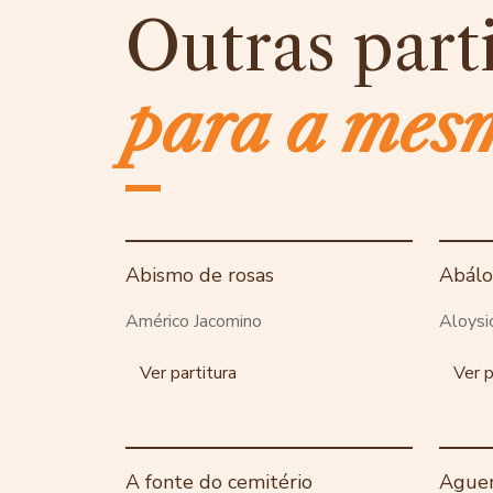
Outras part
para a mes
Abismo de rosas
Abál
Américo Jacomino
Aloysi
Ver partitura
Ver p
A fonte do cemitério
Aguen