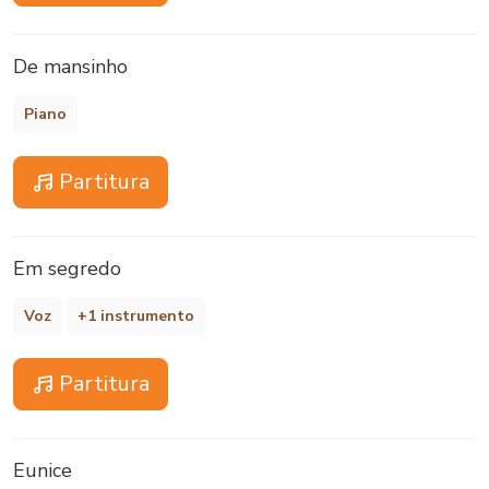
De mansinho
Piano
Partitura
Em segredo
Voz
+1 instrumento
Partitura
Eunice