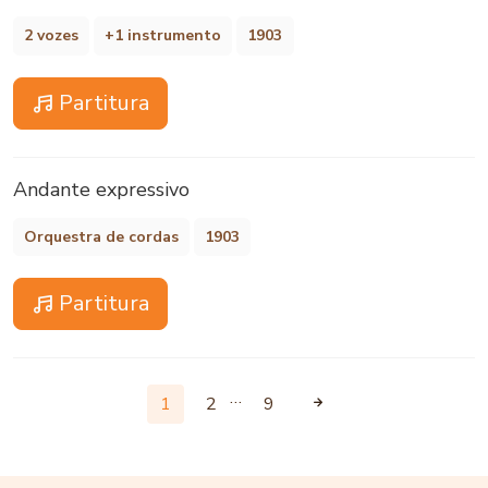
2 vozes
+1 instrumento
1903
Partitura
Andante expressivo
Orquestra de cordas
1903
Partitura
…
1
2
9