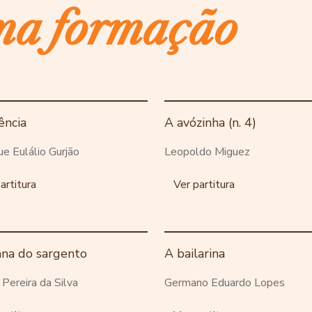
ma formação
ência
A avózinha (n. 4)
ue Eulálio Gurjão
Leopoldo Miguez
artitura
Ver partitura
ana do sargento
A bailarina
o Pereira da Silva
Germano Eduardo Lopes