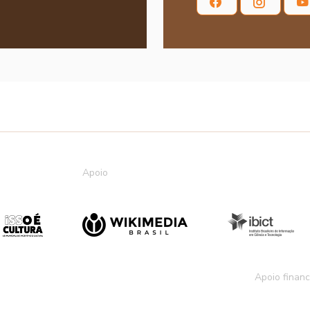
Apoio
Apoio financ