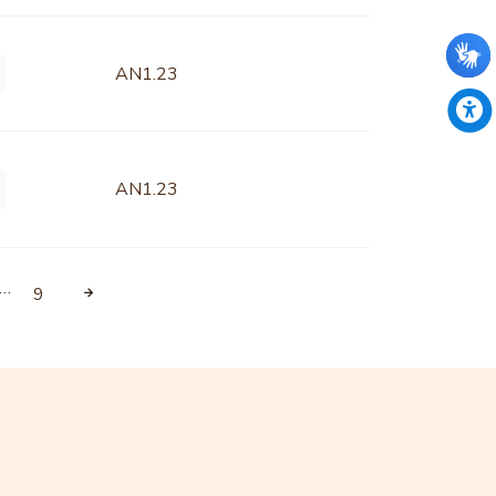
AN1.23
AN1.23
…
9