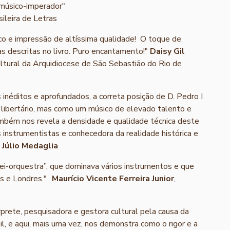
 músico-imperador"
ileira de Letras
ico e impressão de altíssima qualidade! O toque de
 descritas no livro. Puro encantamento!"
Daisy Gil
ltural da Arquidiocese de São Sebastião do Rio de
s inéditos e aprofundados, a correta posição de D. Pedro I
 libertário, mas como um músico de elevado talento e
mbém nos revela a densidade e qualidade técnica deste
 instrumentistas e conhecedora da realidade histórica e
o
Júlio Medaglia
rei-orquestra”, que dominava vários instrumentos e que
is e Londres."
Maurício Vicente Ferreira Junior
,
prete, pesquisadora e gestora cultural pela causa da
l, e aqui, mais uma vez, nos demonstra como o rigor e a