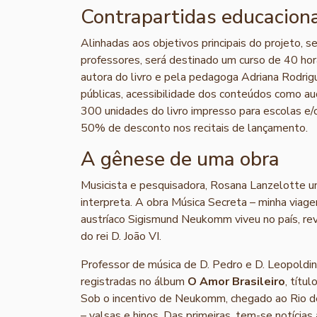
Contrapartidas educacionai
Alinhadas aos objetivos principais do projeto, 
professores, será destinado um curso de 40 hor
autora do livro e pela pedagoga Adriana Rodrigu
públicas, acessibilidade dos conteúdos como au
300 unidades do livro impresso para escolas e/
50% de desconto nos recitais de lançamento.
A gênese de uma obra
Musicista e pesquisadora, Rosana Lanzelotte u
interpreta. A obra Música Secreta – minha viag
austríaco Sigismund Neukomm viveu no país, re
do rei D. João VI.
Professor de música de D. Pedro e D. Leopoldi
registradas no álbum
O Amor Brasileiro
, títu
Sob o incentivo de Neukomm, chegado ao Rio de
– valsas e hinos. Das primeiras, tem-se notícia