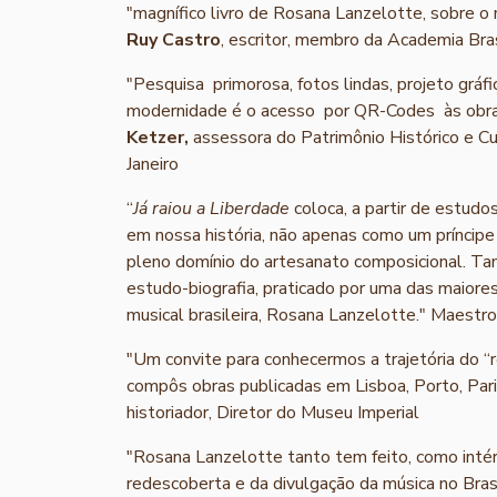
"magnífico livro de Rosana Lanzelotte, sobre o
Ruy Castro
, escritor, membro da Academia Bras
"Pesquisa primorosa, fotos lindas, projeto gráf
modernidade é o acesso por QR-Codes às obras
Ketzer,
assessora do Patrimônio Histórico e Cu
Janeiro
“
Já raiou a Liberdade
coloca, a partir de estudo
em nossa história, não apenas como um príncipe
pleno domínio do artesanato composicional. Ta
estudo-biografia, praticado por uma das maiores
musical brasileira, Rosana Lanzelotte." Maestr
"Um convite para conhecermos a trajetória do “
compôs obras publicadas em Lisboa, Porto, Par
historiador, Diretor do Museu Imperial
"Rosana Lanzelotte tanto tem feito, como intér
redescoberta e da divulgação da música no Brasi