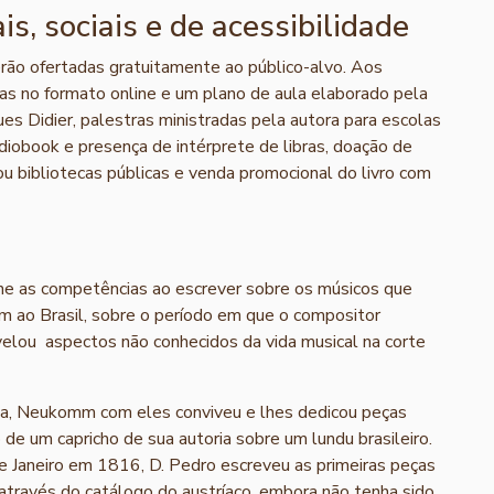
s, sociais e de acessibilidade
serão ofertadas gratuitamente ao público-alvo. Aos
as no formato online e um plano de aula elaborado pela
es Didier, palestras ministradas pela autora para escolas
diobook e presença de intérprete de libras, doação de
ou bibliotecas públicas e venda promocional do livro com
ne as competências ao escrever sobre os músicos que
em ao Brasil, sobre o período em que o compositor
velou aspectos não conhecidos da vida musical na corte
na, Neukomm com eles conviveu e lhes dedicou peças
lo de um capricho de sua autoria sobre um lundu brasileiro.
 Janeiro em 1816, D. Pedro escreveu as primeiras peças
s através do catálogo do austríaco, embora não tenha sido