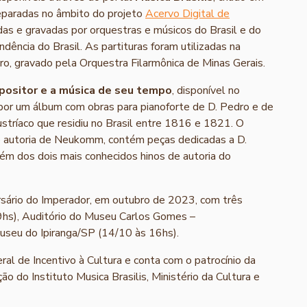
reparadas no âmbito do projeto
Acervo Digital de
das e gravadas por orquestras e músicos do Brasil e do
ência do Brasil. As partituras foram utilizadas na
o, gravado pela Orquestra Filarmônica de Minas Gerais.
mpositor e a música de seu tempo
, disponível no
or um álbum com obras para pianoforte de D. Pedro e de
ríaco que residiu no Brasil entre 1816 e 1821. O
 de autoria de Neukomm, contém peças dedicadas a D.
lém dos dois mais conhecidos hinos de autoria do
ersário do Imperador, em outubro de 2023, com três
9hs), Auditório do Museu Carlos Gomes –
useu do Ipiranga/SP (14/10 às 16hs).
eral de Incentivo à Cultura e conta com o patrocínio da
ção do Instituto Musica Brasilis, Ministério da Cultura e