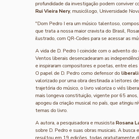
profundidade da investigação podem conviver c
Rui Vieira Nery
, musicólogo, Universidade Nov
"Dom Pedro I era um músico talentoso, composi
que trata a nossa maior cravista do Brasil, Ros
ilustrado, com QR-Codes para se acessar as mú
A vida de D. Pedro I coincide com o advento do
Ventos liberais desencadearam as independências
e inspiraram compositores e poetas, entre eles 
O papel de D. Pedro como defensor do
liberal
valorizado por uma obra destinada a leitores de
trajetória do músico, o livro valoriza o viés li
mais longeva constituição, vigente por 65 ano
apogeu da criação musical no país, que atingiu 
temas do livro.
A autora, a pesquisadora e musicista
Rosana L
sobre D. Pedro e suas obras musicais. A busca e
resultou em 19 edições, todas gratuitamente d