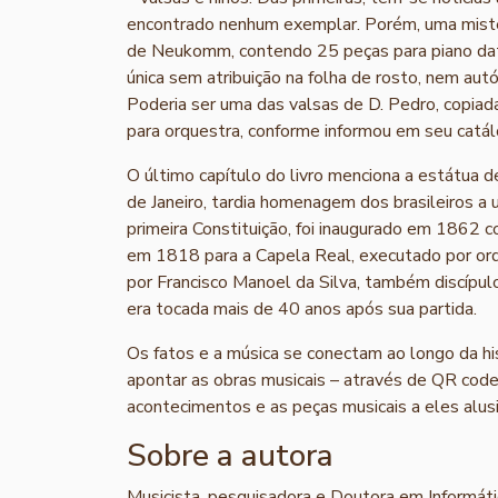
encontrado nenhum exemplar. Porém, uma mist
de Neukomm, contendo 25 peças para piano data
única sem atribuição na folha de rosto, nem autó
Poderia ser uma das valsas de D. Pedro, copiada
para orquestra, conforme informou em seu catál
O último capítulo do livro menciona a estátua d
de Janeiro, tardia homenagem dos brasileiros a
primeira Constituição, foi inaugurado em 186
em 1818 para a Capela Real, executado por orq
por Francisco Manoel da Silva, também discípu
era tocada mais de 40 anos após sua partida.
Os fatos e a música se conectam ao longo da hi
apontar as obras musicais – através de QR codes
acontecimentos e as peças musicais a eles alusi
Sobre a autora
Musicista, pesquisadora e Doutora em Informátic