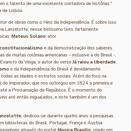
om o talento de uma excelente contadora de histórias."
a de Lisboa
tor de obras como o Hino da Independência. É sobre isso
ana Lanzelotte, nesse belíssimo livro, fartamente
sicas.
Mateus Solano
, ator
constitucionalismo
e da democratização dos saberes.
 de muitas colônias americanas – inclusive a do Brasil -,
Evaristo da Veiga, o autor do verso
Já raiou a liberdade
.
ismo
e da Independência do Brasil é devidamente
 todas as idades e estratos sociais. Além do foco na
beral do Imperador, que nos outorgou em 1824 a primeira e
s, até a Proclamação da República. É o momento do
níveis até então inigualados, e este também é um dos
anzelotte
, dedicou-se durante quatro anos a pesquisas
m bibliotecas do Brasil, Portugal, França e Áustria
isponíveis através do portal
Musica Brasilis
, criado em