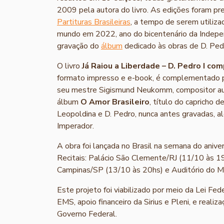
2009 pela autora do livro. As edições foram p
Partituras Brasileiras
, a tempo de serem utiliza
mundo em 2022, ano do bicentenário da Independ
gravação do
álbum
dedicado às obras de D. Pedr
O livro
Já Raiou a Liberdade – D. Pedro I co
formato impresso e e-book, é complementado p
seu mestre Sigismund Neukomm, compositor aust
álbum
O Amor Brasileiro
, título do capricho
Leopoldina e D. Pedro, nunca antes gravadas, a
Imperador.
A obra foi lançada no Brasil na semana do aniv
Recitais: Palácio São Clemente/RJ (11/10 às 1
Campinas/SP (13/10 às 20hs) e Auditório do M
Este projeto foi viabilizado por meio da Lei Fed
EMS, apoio financeiro da Sirius e Pleni, e realiza
Governo Federal.