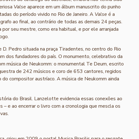
eriosa
Valse
aparece em um álbum manuscrito do punho
das do período vivido no Rio de Janeiro. A
Valse
é a
grafo ao final, ao contrário de todas as demais 24 peças.
 por seu mestre, como era habitual, e por ele arranjada
ogo.
e D. Pedro situada na praça Tiradentes, no centro do Rio
 um dos fundadores do país. O monumento, celebrativo da
2 com música de Neukomm: o monumental Te Deum, escrito
uestra de 242 músicos e coro de 653 cantores, regidos
lo do compositor austríaco. A música de Neukomm ainda
stória do Brasil. Lanzelotte evidencia essas conexões ao
 – e ao encerrar o livro com a cronologia que mescla os
vas.
a, criou em 2009 o portal Musica Brasilis para o resgate