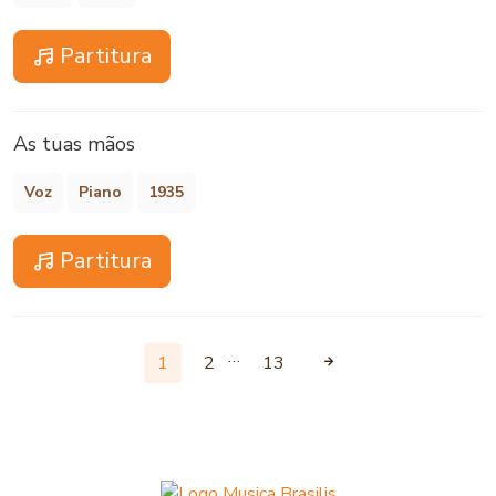
Partitura
As tuas mãos
Voz
Piano
1935
Partitura
…
1
2
13