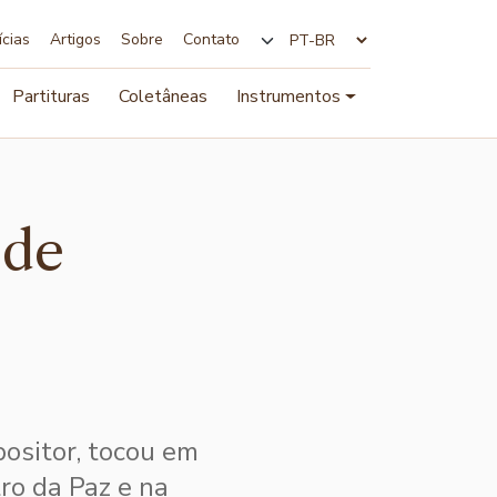
ícias
Artigos
Sobre
Contato
Alterar idioma
Partituras
Coletâneas
Instrumentos
 de
positor, tocou em
ro da Paz e na