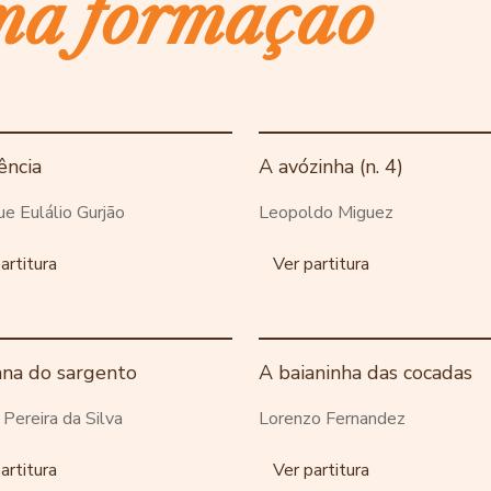
ma formação
ência
A avózinha (n. 4)
ue Eulálio Gurjão
Leopoldo Miguez
artitura
Ver partitura
ana do sargento
A baianinha das cocadas
o Pereira da Silva
Lorenzo Fernandez
artitura
Ver partitura