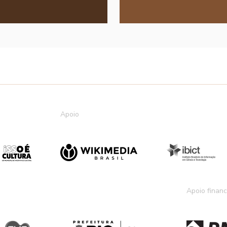
Apoio
Apoio financ