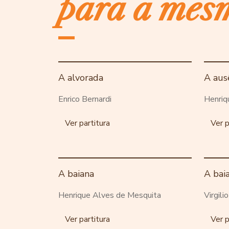
para a mes
A alvorada
A aus
Enrico Bernardi
Henriq
Ver partitura
Ver p
A baiana
A bai
Henrique Alves de Mesquita
Virgili
Ver partitura
Ver p