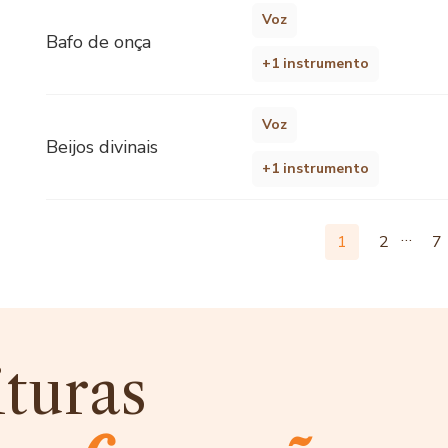
Voz
Bafo de onça
+1 instrumento
Voz
Beijos divinais
+1 instrumento
…
1
2
7
ituras