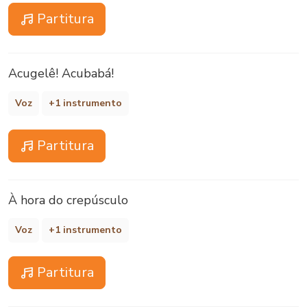
Partitura
Acugelê! Acubabá!
Voz
+1 instrumento
Partitura
À hora do crepúsculo
Voz
+1 instrumento
Partitura