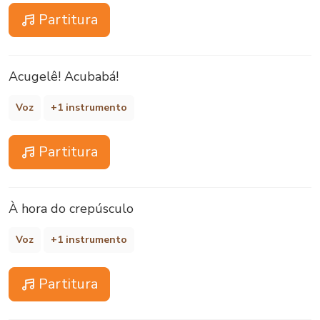
Partitura
Acugelê! Acubabá!
Voz
+1 instrumento
Partitura
À hora do crepúsculo
Voz
+1 instrumento
Partitura