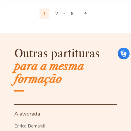
…
1
2
6
Outras partituras
para a mesma
formação
A alvorada
Enrico Bernardi