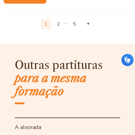
…
1
2
5
Outras partituras
para a mesma
formação
A alvorada