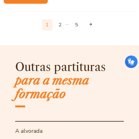
…
1
2
5
Outras partituras
para a mesma
formação
A alvorada