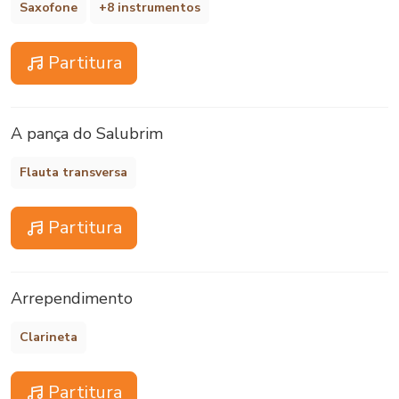
Saxofone
+8 instrumentos
Partitura
A pança do Salubrim
Flauta transversa
Partitura
Arrependimento
Clarineta
Partitura