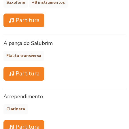
Saxofone
+8 instrumentos
Partitura
A pança do Salubrim
Flauta transversa
Partitura
Arrependimento
Clarineta
Partitura