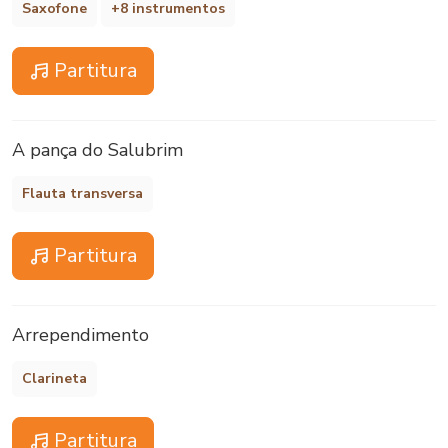
Saxofone
+8 instrumentos
Partitura
A pança do Salubrim
Flauta transversa
Partitura
Arrependimento
Clarineta
Partitura