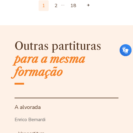
…
1
2
18
Outras partituras
para a mesma
formação
A alvorada
Enrico Bernardi