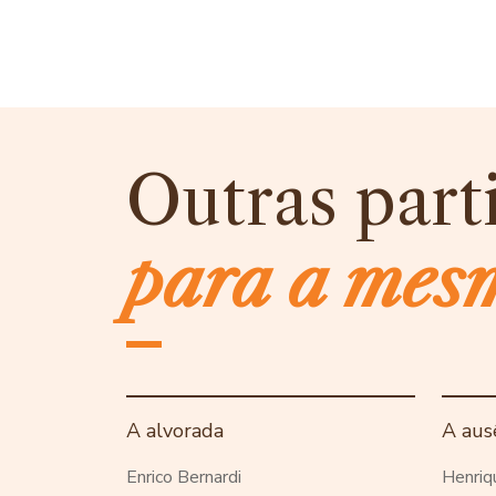
Outras part
para a mes
A alvorada
A aus
Enrico Bernardi
Henriq