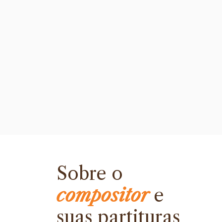
Sobre o
compositor
e
suas partituras