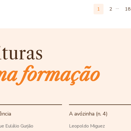
…
1
2
18
ituras
ma formação
ência
A avózinha (n. 4)
ue Eulálio Gurjão
Leopoldo Miguez