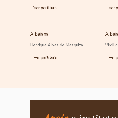
Ver partitura
Ver p
A baiana
A bai
Henrique Alves de Mesquita
Virgili
Ver partitura
Ver p