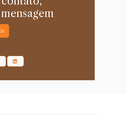
 contato,
 mensagem
to