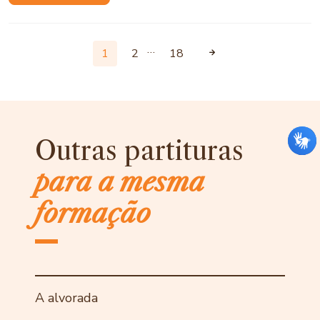
…
1
2
18
Outras partituras
para a mesma
formação
A alvorada